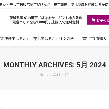
るか・干し芋通販宅配芋屋げんき（東京墨田）では茨城県産紅はるか使
『冷凍焼芋はるか』『干し芋はるか』注文方法
ご来店購入
茨城県産 幻の蜜芋『紅はるか』ギフト地方発送
お芋の
限定エリアなら3,000円以上購入で送料無料
『冷凍焼芋はるか』『干し芋はるか』注文方法
ご来店購入
MONTHLY ARCHIVES:
5月 2024
You are here:
Home
2024
5月